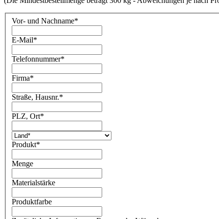
(Die Mindestbestellmenge beträgt 300 kg - Abweichungen je nach Pr
Vor- und Nachname
*
E-Mail
*
Telefonnummer
*
Firma
*
Straße, Hausnr.
*
PLZ, Ort
*
Produkt
*
Menge
Materialstärke
Produktfarbe