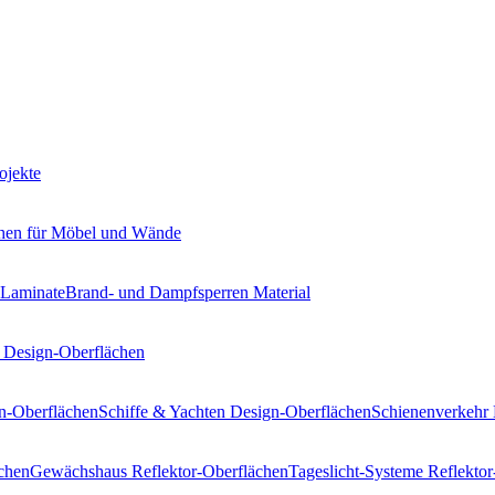
ojekte
hen
für Möbel und Wände
 Laminate
Brand- und Dampfsperren
Material
Design-Oberflächen
n-Oberflächen
Schiffe & Yachten
Design-Oberflächen
Schienenverkehr
chen
Gewächshaus
Reflektor-Oberflächen
Tageslicht-Systeme
Reflektor