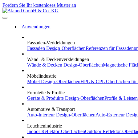
Fordern Sie Ihr kostenloses Muster an
Anwendungen
Fassaden-Verkleidungen
Fassaden
Design-Oberflächen
Referenzen
für Fassadenpr
Wand- & Deckenverkleidungen
Wände & Decken
Design-Oberflächen
Magnetische Fläc
Möbelindustrie
Möbel
Design-Oberflächen
HPL & CPL
Oberflächen für
Formteile & Profile
Geräte & Produkte
Design-Oberflächen
Profile & Leisten
Automotive & Transport
Auto-Interieur
Design-Oberflächen
Auto-Exterieur
Desig
Leuchtenindustrie
Indoor
Reflektor-Oberflächen
Outdoor
Reflektor-Oberflä