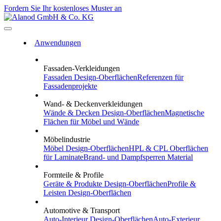
Fordern Sie Ihr kostenloses Muster an
Anwendungen
Fassaden-Verkleidungen
Fassaden
Design-Oberflächen
Referenzen
für
Fassadenprojekte
Wand- & Deckenverkleidungen
Wände & Decken
Design-Oberflächen
Magnetische
Flächen
für Möbel und Wände
Möbelindustrie
Möbel
Design-Oberflächen
HPL & CPL
Oberflächen
für Laminate
Brand- und Dampfsperren
Material
Formteile & Profile
Geräte & Produkte
Design-Oberflächen
Profile &
Leisten
Design-Oberflächen
Automotive & Transport
Auto-Interieur
Design-Oberflächen
Auto-Exterieur