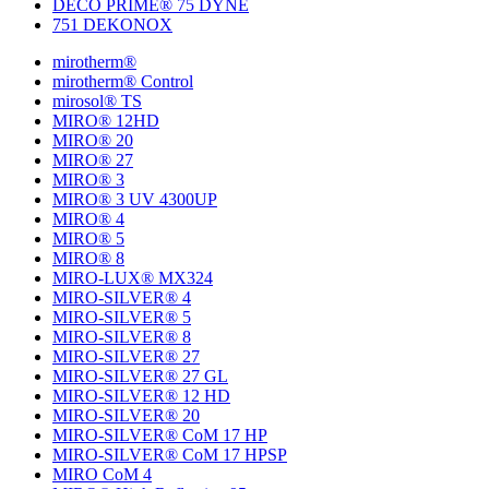
DECO PRIME® 75 DYNE
751 DEKONOX
mirotherm®
mirotherm® Control
mirosol® TS
MIRO® 12HD
MIRO® 20
MIRO® 27
MIRO® 3
MIRO® 3 UV 4300UP
MIRO® 4
MIRO® 5
MIRO® 8
MIRO-LUX® MX324
MIRO-SILVER® 4
MIRO-SILVER® 5
MIRO-SILVER® 8
MIRO-SILVER® 27
MIRO-SILVER® 27 GL
MIRO-SILVER® 12 HD
MIRO-SILVER® 20
MIRO-SILVER® CoM 17 HP
MIRO-SILVER® CoM 17 HPSP
MIRO CoM 4