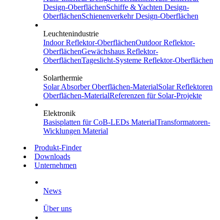
Design-Oberflächen
Schiffe & Yachten
Design-
Oberflächen
Schienenverkehr
Design-Oberflächen
Leuchtenindustrie
Indoor
Reflektor-Oberflächen
Outdoor
Reflektor-
Oberflächen
Gewächshaus
Reflektor-
Oberflächen
Tageslicht-Systeme
Reflektor-Oberflächen
Solarthermie
Solar Absorber
Oberflächen-Material
Solar Reflektoren
Oberflächen-Material
Referenzen
für Solar-Projekte
Elektronik
Basisplatten für CoB-LEDs
Material
Transformatoren-
Wicklungen
Material
Produkt-Finder
Downloads
Unternehmen
News
Über uns