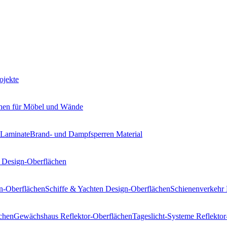
ojekte
hen
für Möbel und Wände
 Laminate
Brand- und Dampfsperren
Material
Design-Oberflächen
n-Oberflächen
Schiffe & Yachten
Design-Oberflächen
Schienenverkehr
chen
Gewächshaus
Reflektor-Oberflächen
Tageslicht-Systeme
Reflektor