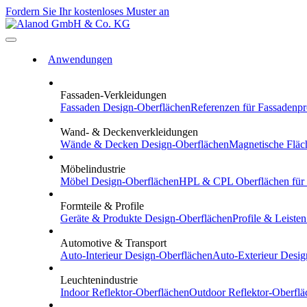
Fordern Sie Ihr kostenloses Muster an
Anwendungen
Fassaden-Verkleidungen
Fassaden
Design-Oberflächen
Referenzen
für Fassadenpr
Wand- & Deckenverkleidungen
Wände & Decken
Design-Oberflächen
Magnetische Fläc
Möbelindustrie
Möbel
Design-Oberflächen
HPL & CPL
Oberflächen für
Formteile & Profile
Geräte & Produkte
Design-Oberflächen
Profile & Leisten
Automotive & Transport
Auto-Interieur
Design-Oberflächen
Auto-Exterieur
Desig
Leuchtenindustrie
Indoor
Reflektor-Oberflächen
Outdoor
Reflektor-Oberflä