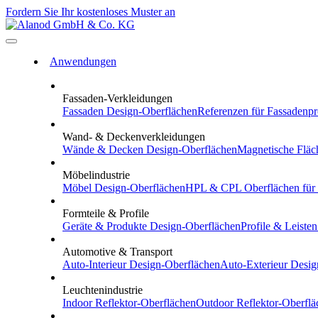
Fordern Sie Ihr kostenloses Muster an
Anwendungen
Fassaden-Verkleidungen
Fassaden
Design-Oberflächen
Referenzen
für Fassadenpr
Wand- & Deckenverkleidungen
Wände & Decken
Design-Oberflächen
Magnetische Fläc
Möbelindustrie
Möbel
Design-Oberflächen
HPL & CPL
Oberflächen für
Formteile & Profile
Geräte & Produkte
Design-Oberflächen
Profile & Leisten
Automotive & Transport
Auto-Interieur
Design-Oberflächen
Auto-Exterieur
Desig
Leuchtenindustrie
Indoor
Reflektor-Oberflächen
Outdoor
Reflektor-Oberflä