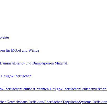
ojekte
hen
für Möbel und Wände
 Laminate
Brand- und Dampfsperren
Material
Design-Oberflächen
n-Oberflächen
Schiffe & Yachten
Design-Oberflächen
Schienenverkehr
chen
Gewächshaus
Reflektor-Oberflächen
Tageslicht-Systeme
Reflektor