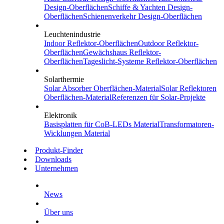
Design-Oberflächen
Schiffe & Yachten
Design-
Oberflächen
Schienenverkehr
Design-Oberflächen
Leuchtenindustrie
Indoor
Reflektor-Oberflächen
Outdoor
Reflektor-
Oberflächen
Gewächshaus
Reflektor-
Oberflächen
Tageslicht-Systeme
Reflektor-Oberflächen
Solarthermie
Solar Absorber
Oberflächen-Material
Solar Reflektoren
Oberflächen-Material
Referenzen
für Solar-Projekte
Elektronik
Basisplatten für CoB-LEDs
Material
Transformatoren-
Wicklungen
Material
Produkt-Finder
Downloads
Unternehmen
News
Über uns