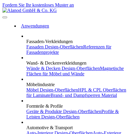
Fordern Sie Ihr kostenloses Muster an
Anwendungen
Fassaden-Verkleidungen
Fassaden
Design-Oberflächen
Referenzen
für
Fassadenprojekte
Wand- & Deckenverkleidungen
Wände & Decken
Design-Oberflächen
Magnetische
Flächen
für Möbel und Wände
Möbelindustrie
Möbel
Design-Oberflächen
HPL & CPL
Oberflächen
für Laminate
Brand- und Dampfsperren
Material
Formteile & Profile
Geräte & Produkte
Design-Oberflächen
Profile &
Leisten
Design-Oberflächen
Automotive & Transport
Auto-Interieur
Design-Oberflächen
Auto-Exterieur