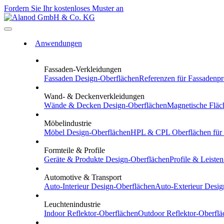
Fordern Sie Ihr kostenloses Muster an
Anwendungen
Fassaden-Verkleidungen
Fassaden
Design-Oberflächen
Referenzen
für Fassadenpr
Wand- & Deckenverkleidungen
Wände & Decken
Design-Oberflächen
Magnetische Fläc
Möbelindustrie
Möbel
Design-Oberflächen
HPL & CPL
Oberflächen für
Formteile & Profile
Geräte & Produkte
Design-Oberflächen
Profile & Leisten
Automotive & Transport
Auto-Interieur
Design-Oberflächen
Auto-Exterieur
Desig
Leuchtenindustrie
Indoor
Reflektor-Oberflächen
Outdoor
Reflektor-Oberflä