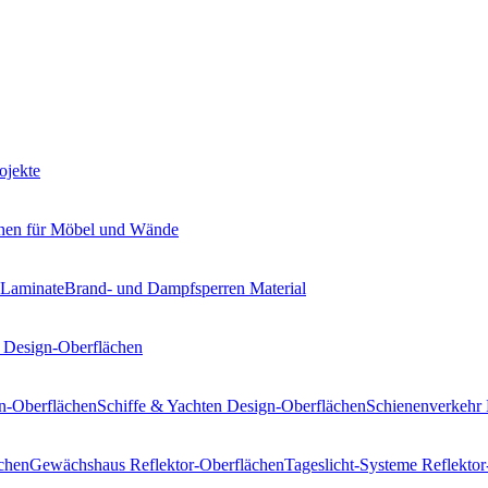
ojekte
hen
für Möbel und Wände
 Laminate
Brand- und Dampfsperren
Material
Design-Oberflächen
n-Oberflächen
Schiffe & Yachten
Design-Oberflächen
Schienenverkehr
chen
Gewächshaus
Reflektor-Oberflächen
Tageslicht-Systeme
Reflektor